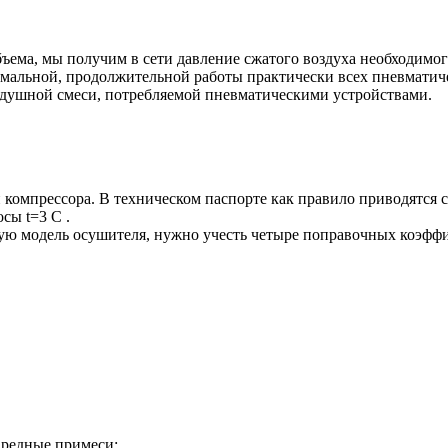
ема, мы получим в сети давление сжатого воздуха необходимог
рмальной, продолжительной работы практически всех пневматич
здушной смеси, потребляемой пневматическими устройствами.
компрессора. В техническом паспорте как правило приводятся ст
осы t=3
C .
модель осушителя, нужно учесть четыре поправочных коэффи
вредные примеси: