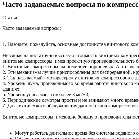
Часто задаваемые вопросы по компрес
Статьи
Часто задаваемые вопросы:
1. Назовите, пожалуйста, основные достоинства винтового ко
Невзирая на достаточно высокую стоимость винтовых компресс
винтовые компрессоры, имея проектную производительность б
1. Винтовые компрессоры экономичнее поршневых. А это знач
2. Эти механизмы лучше приспособлены для беспрерывной, кр
3. Так называемый «моторесурс» у винтовых компрессоров в дв
4. Уровень шума, производимого во время работы винтового к
зданиях;
5. Уровень уноса масла не более 3 мг/м3;
6. Периодические осмотры просты и не занимают много време
7. Для технического обслуживания данного типа компрессоров
Винтовые компрессоры, имеющие большую производительност
Могут работать длительное время без системы водяного 
Габаритные размеры этих механизмов гораздо ниже, чем