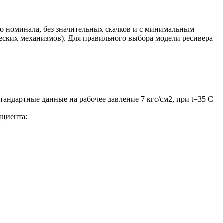
о номинала, без значительных скачков и с минимальным
еских механизмов). Для правильного выбора модели ресивера
андартные данные на рабочее давление 7 кгс/см2, при t=35
C
циента: